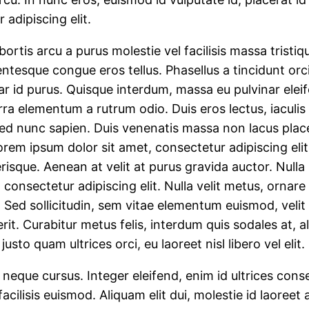
adipiscing elit.
rtis arcu a purus molestie vel facilisis massa tristiqu
lentesque congue eros tellus. Phasellus a tincidunt orci
ar id purus. Quisque interdum, massa eu pulvinar elei
erra elementum a rutrum odio. Duis eros lectus, iaculi
 nunc sapien. Duis venenatis massa non lacus placerat
Lorem ipsum dolor sit amet, consectetur adipiscing el
lerisque. Aenean at velit at purus gravida auctor. Null
consectetur adipiscing elit. Nulla velit metus, ornare
es. Sed sollicitudin, sem vitae elementum euismod, veli
it. Curabitur metus felis, interdum quis sodales at, al
usto quam ultrices orci, eu laoreet nisl libero vel elit.
 neque cursus. Integer eleifend, enim id ultrices co
facilisis euismod. Aliquam elit dui, molestie id laoreet 