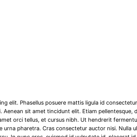
g elit. Phasellus posuere mattis ligula id consectetur
Aenean sit amet tincidunt elit. Etiam pellentesque, d
t amet orci tellus, et cursus nibh. Ut hendrerit fermen
 urna pharetra. Cras consectetur auctor nisi. Nulla ul
rcu. In nunc eros, euismod id vulputate id, placerat i