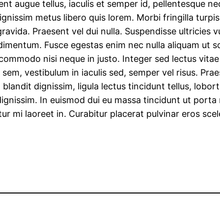
sent augue tellus, iaculis et semper id, pellentesque n
 dignissim metus libero quis lorem. Morbi fringilla turp
vida. Praesent vel dui nulla. Suspendisse ultricies vu
ndimentum. Fusce egestas enim nec nulla aliquam ut so
commodo nisi neque in justo. Integer sed lectus vitae n
en sem, vestibulum in iaculis sed, semper vel risus. Prae
landit dignissim, ligula lectus tincidunt tellus, lobor
i dignissim. In euismod dui eu massa tincidunt ut porta
tur mi laoreet in. Curabitur placerat pulvinar eros s