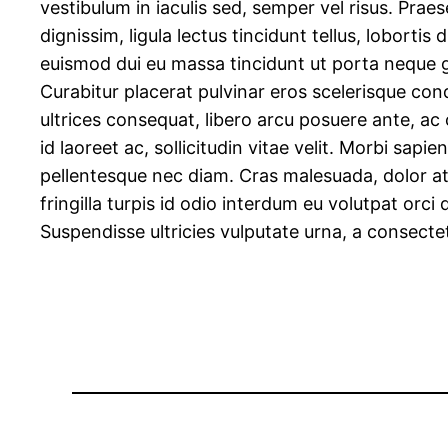
vestibulum in iaculis sed, semper vel risus. Prae
dignissim, ligula lectus tincidunt tellus, lobortis
euismod dui eu massa tincidunt ut porta neque gra
Curabitur placerat pulvinar eros scelerisque co
ultrices consequat, libero arcu posuere ante, ac 
id laoreet ac, sollicitudin vitae velit. Morbi sapi
pellentesque nec diam. Cras malesuada, dolor at b
fringilla turpis id odio interdum eu volutpat orc
Suspendisse ultricies vulputate urna, a consecte