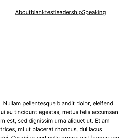
About
blanktest
leadership
Speaking
. Nullam pellentesque blandit dolor, eleifend
ui eu tincidunt egestas, metus felis accumsan
tum est, sed dignissim urna aliquet ut. Etiam
trices, mi ut placerat rhoncus, dui lacus
d dui. Curabitur sed nulla ornare nisl fermentum