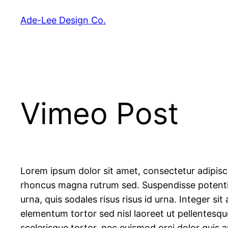
Skip
Ade-Lee Design Co.
to
content
Vimeo Post
Lorem ipsum dolor sit amet, consectetur adipiscin
rhoncus magna rutrum sed. Suspendisse potenti. 
urna, quis sodales risus risus id urna. Integer si
elementum tortor sed nisl laoreet ut pellentesque
scelerisque tortor, nec euismod orci dolor quis a